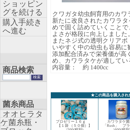
ショッピン
グを続ける
クワガタ幼虫飼育用のカワ
新たに改良されたカワラタ
購入手続き
めで固く詰めていくことで
へ進む
よさが格段に向上しました
またネジ式の透明クリアボ
いやすく中の幼虫も容易に
添加配合済みで栄養価が高
め、カワラタケが適してい
内容量： 約 1400cc
商品検索
★この商品を購入され
菌糸商品
オオヒラタ
ケ菌糸瓶・
カワラタケ菌
プロゼリー１６ｇ
「Rush」 プ
【１袋 （５０個）】
\600
(税別
\500
(税別)