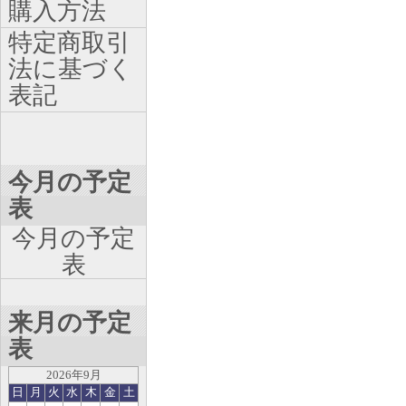
購入方法
特定商取引
法に基づく
表記
今月の予定
表
今月の予定
表
来月の予定
表
2026年9月
日
月
火
水
木
金
土