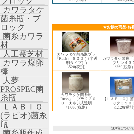
ブロック
カワラタケ
菌糸瓶・ブ
ロック
★お勧め商品-お
菌糸カワラ
材
人工霊芝材
カワラタケ菌糸瓶プラ
「Rush」 ８００ (（半透
カワラタケ菌糸「R
カワラ爆卵
明タイプ）)
プリン４３
\520
(税別)
\360
(税別)
棒
大夢
PROSPEC菌
カワラタケ菌糸瓶
糸瓶
「Rush」 プラ２３０
【ＬＡＢＩＯ】菌
０ ★ネジ式透明
ック３５０
ＬＡＢＩＯ
\1,680
(税別)
\1,120
(税別
(ラビオ)菌糸
瓶
送料につい
菌糸瓶作成