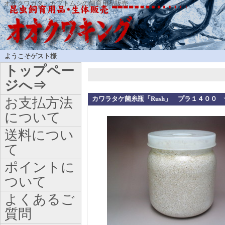
オオクワガタ・カブトムシの飼育用品販売
ようこそゲスト様
トップペー
ジへ⇒
カワラタケ菌糸瓶「Rush」 プラ１４００
お支払方法
について
送料につい
て
ポイントに
ついて
よくあるご
質問