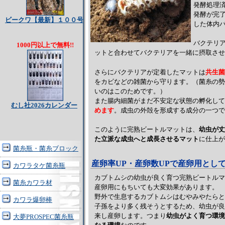
発酵処理
発酵が完
ビークワ【最新】１００号
した体内
バクテリ
1000円以上で無料!!
ットと合わせてバクテリアを一緒に摂取させ
さらにバクテリアが定着したマットは
共生菌
をカビなどの雑菌から守ります。（菌糸の勢
いのはこのためです。）
また腸内細菌がまだ不安定な状態の孵化して
むし社2026カレンダー
めます
。成虫の外殻を形成する成分の一つで
このように完熟ビートルマットは、
幼虫が丈
た立派な成虫へと成長させるマット
に仕上が
菌糸瓶・菌糸ブロック
産卵率UP・産卵数UPで産卵用とし
カワラタケ菌糸瓶
カブトムシの幼虫が良く育つ完熟ビートルマ
菌糸カワラ材
産卵用にもちいても大変効果があります。
野外で生息するカブトムシはむやみやたらと
カワラ爆卵棒
子孫をより多く残そうとするため、幼虫が良
来し産卵します。つまり
幼虫がよく育つ環境
大夢PROSPEC菌糸瓶