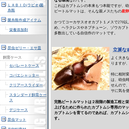
なる環境
なのです。
ＬＡＢＩＯ(ラビオ)菌
これはカブトムシの本来もつ本能ですが、幼
糸瓶
ビートルマットは、そんな親メスたちの
産卵
菌糸瓶作成アイテム
かつてコーカサスオオカブト１メスで270
め、ヘラクレスやネプチューン、ゾウカブト
栄養添加剤
多数出している自信作のマットです。
昆虫ゼリー・エサ皿
立派な
飼育ケース
よく大き
りますが
セパレートケース
特に相対
コバエシャッター
は、幼虫
クリアースライダー
せんので
サに気を
スタンダード飼育ケー
ス
完熟ビートルマットは２段階の製造工程と栄
上げるために作られたカブトムシ専用のマッ
デジケース
カブトムシを育てるのであれば、カブトムシ
す。
昆虫マット