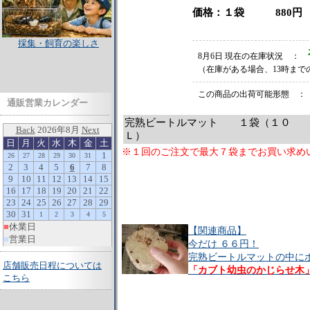
価格：１袋 880円 （
採集・飼育の楽しさ
8月6日 現在の在庫状況 ：
（在庫がある場合、13時まで
この商品の出荷可能形態 ：
通販営業カレンダー
完熟ビートルマット １袋（１０
Ｌ）
※１回のご注文で最大７袋までお買い求め
【関連商品】
今だけ ６６円！
完熟ビートルマットの中に
店舗販売日程については
「カブト幼虫のかじらせ木
こちら