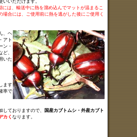
使いいただけます。
期には、輸送中に熱を溜め込んでマットが温まるこ
の場合には、ご使用前に熱を逃がした後にご使用く
ん、ヘ
・アト
ーン・
など、
用いた
します
確率で
加しておりますので、
国産カブトムシ・外産カブト
デカく
なります。