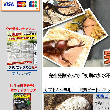
今が最後のチャンス！
プリンカップ
完全発酵済みで「初期の加水
【7月10日発売号】
カブトムシ専用 完熟ビートルマッ
日本のオオクワガタ
完熟ビ
完熟ビー
マットで