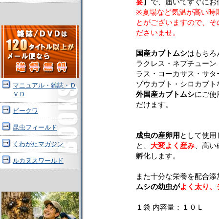
要
】で、届いてすぐにお
※夏場など気温が高い時
とがございますので、そ
ださいませ。
国産カブトムシ
はもちろ
ラクレス・ネプチューン
ラス・コーカサス・サタ
ゾウカブト・シロカブト
マニュアル・雑誌・Ｄ
ＶＤ
外国産カブトムシ
にご使
だけます。
ビークワ
昆虫フィールド
成虫の産卵用
として使用
くわがたマガジン
と、
大変よく産み
、高い
孵化します。
ルカヌスワールド
また十分な栄養を配合添
ムシの幼虫が
よく太り、
１袋 内容量：１０Ｌ