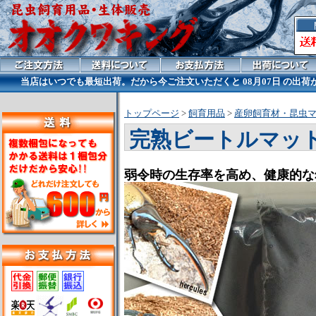
当店はいつでも最短出荷。だから今ご注文いただくと
08月07日 の出
トップページ
>
飼育用品
>
産卵飼育材・昆虫
完熟ビートルマッ
弱令時の生存率を高め、健康的な