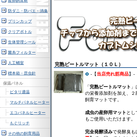
産卵飼育材
防ダニ・防バエ・消臭
プリンカップ
クリアボトル
生体管理シール
菌糸フィルター
人工蛹室
完熟ビートルマット（１０Ｌ）
標本箱・昆虫針
-【
当店売れ筋商品
】-
保温パネル
「
完熟ビートルマット
」
ピタリ適温
の栄養添加剤を加え、２
飼育マットです。
マルチパネルヒーター
成虫の産卵用マット
とし
エコパネルヒーター
もご使用いただけます。
もぐリッチ
完全発酵済み
で発酵臭も
その他の飼育用品