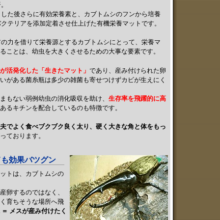
済。
了した後さらに有効栄養素と、カブトムシのフンから培養
バクテリアを添加定着させ仕上げた有機栄養マットです。
アの力を借りて栄養源とするカブトムシにとって、栄養マ
ることは、幼虫を大きくさせるための大事な要素です。
が活発化した「生きたマット」
であり、産み付けられた卵
いがある菌糸瓶は多少の雑菌も寄せつけずカビが生えにく
まもない弱例幼虫の消化吸収を助け、
生存率を飛躍的に高
あるキチンを配合しているのも特徴です。
夫でよく食べブクブク良く太り、硬く大きな角と体をもっ
っております。
ても効果バツグン
ットは、カブトムシの
産卵するのではなく、
く育ちそうな場所へ飛
 ＝ メスが産み付けたく