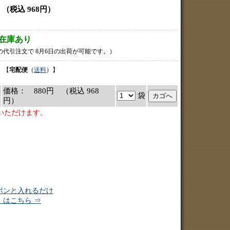
税込 968円）
の代引注文で
8月6日の出荷が可能です。）
 【
宅配便
（
送料
）】
価格： 880円 （税込 968
袋
円）
いただけます。
ポンと入れるだけ
」
はこちら ⇒