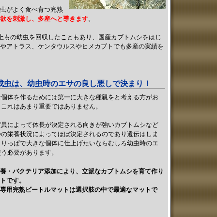
虫がよく食べ育つ完熟
欲を刺激し、多産へと導きます
。
以上もの幼虫を回収したこともあり、国産カブトムシをはじ
やアトラス、ケンタウルスやヒメカブトでも多産の実績を
成虫は、幼虫時のエサの良し悪しで決まり！
な個体を作るためには第一に大きな種親をと考える方がお
、これはあまり重要ではありません。
変異によって体長が決定される向きが強いカブトムシなど
時の栄養状況によってほぼ決定されるのであり遺伝はしま
、りっぱで大きな個体に仕上げたいならむしろ幼虫時のエ
使う必要があります。
養・バクテリア添加により、立派なカブトムシを育て作り
トです。
専用完熟ビートルマットは選択肢の中で最適なマットで