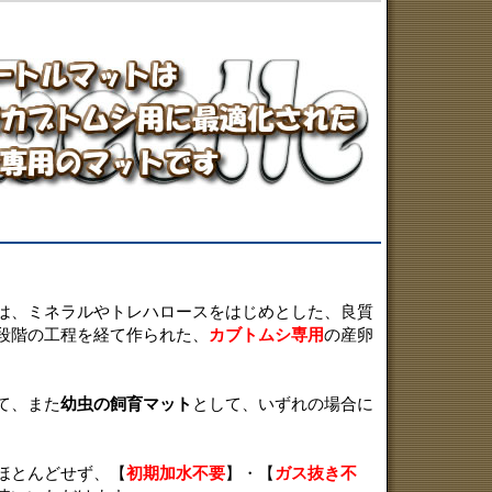
は、ミネラルやトレハロースをはじめとした、良質
段階の工程を経て作られた、
カブトムシ専用
の産卵
て、また
幼虫の飼育マット
として、いずれの場合に
ほとんどせず、【
初期加水不要
】・【
ガス抜き不