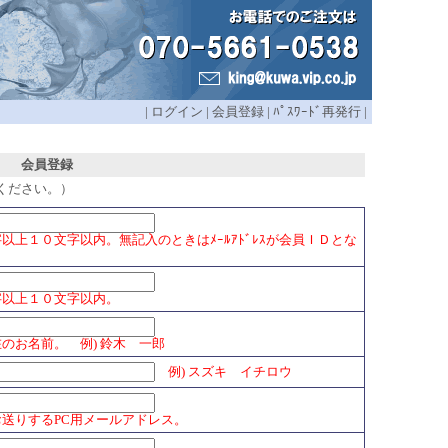
|
ログイン
|
会員登録
|
ﾊﾟｽﾜｰﾄﾞ再発行
|
会員登録
ください。）
以上１０文字以内。無記入のときはﾒｰﾙｱﾄﾞﾚｽが会員ＩＤとな
字以上１０文字以内。
のお名前。 例) 鈴木 一郎
例) スズキ イチロウ
送りするPC用メールアドレス。