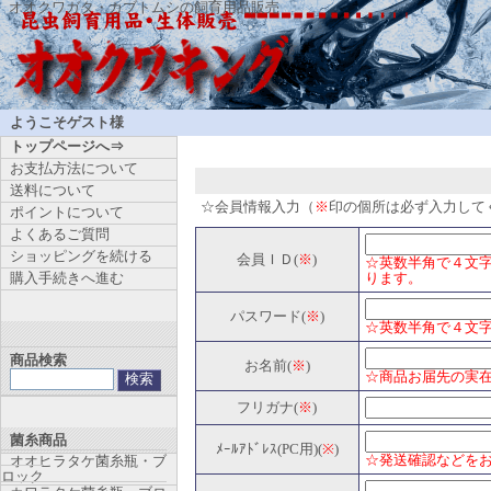
オオクワガタ・カブトムシの飼育用品販売
ようこそゲスト様
トップページへ⇒
お支払方法について
送料について
☆会員情報入力（
※
印の個所は必ず入力して
ポイントについて
よくあるご質問
ショッピングを続ける
会員ＩＤ(
※
)
☆英数半角で４文字
購入手続きへ進む
ります。
パスワード(
※
)
☆英数半角で４文
商品検索
お名前(
※
)
☆商品お届先の実在
フリガナ(
※
)
菌糸商品
ﾒｰﾙｱﾄﾞﾚｽ(PC用)(
※
)
☆発送確認などをお
オオヒラタケ菌糸瓶・ブ
ロック