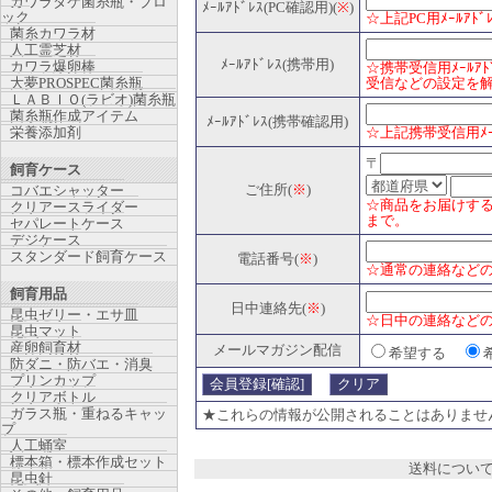
カワラタケ菌糸瓶・ブロ
ﾒｰﾙｱﾄﾞﾚｽ(PC確認用)(
※
)
ック
☆上記PC用ﾒｰﾙｱﾄ
菌糸カワラ材
人工霊芝材
ﾒｰﾙｱﾄﾞﾚｽ(携帯用)
カワラ爆卵棒
☆携帯受信用ﾒｰﾙ
大夢PROSPEC菌糸瓶
受信などの設定を
ＬＡＢＩＯ(ラビオ)菌糸瓶
菌糸瓶作成アイテム
ﾒｰﾙｱﾄﾞﾚｽ(携帯確認用)
栄養添加剤
☆上記携帯受信用ﾒｰ
〒
飼育ケース
ご住所(
※
)
コバエシャッター
☆商品をお届けする
クリアースライダー
まで。
セパレートケース
デジケース
スタンダード飼育ケース
電話番号(
※
)
☆通常の連絡などのため
飼育用品
日中連絡先(
※
)
昆虫ゼリー・エサ皿
☆日中の連絡などのため
昆虫マット
産卵飼育材
メールマガジン配信
希望する
防ダニ・防バエ・消臭
プリンカップ
クリアボトル
ガラス瓶・重ねるキャッ
★これらの情報が公開されることはありませ
プ
人工蛹室
標本箱・標本作成セット
送料につい
昆虫針