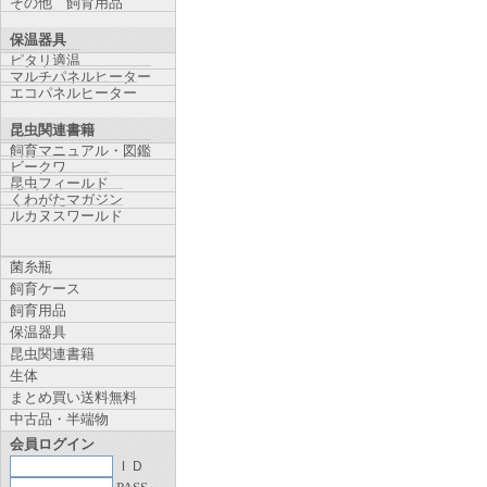
その他 飼育用品
保温器具
ピタリ適温
マルチパネルヒーター
エコパネルヒーター
昆虫関連書籍
飼育マニュアル・図鑑
ビークワ
昆虫フィールド
くわがたマガジン
ルカヌスワールド
菌糸瓶
飼育ケース
飼育用品
保温器具
昆虫関連書籍
生体
まとめ買い送料無料
中古品・半端物
会員ログイン
ＩＤ