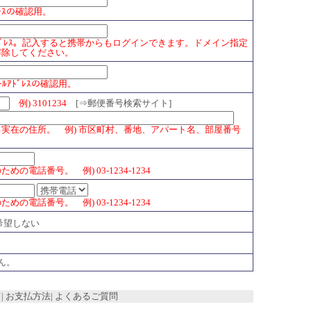
ﾞﾚｽの確認用。
ｱﾄﾞﾚｽ。記入すると携帯からもログインできます。ドメイン指定
解除してください。
ﾙｱﾄﾞﾚｽの確認用。
例) 3101234
[⇒
郵便番号検索サイト
]
実在の住所。 例) 市区町村、番地、アパート名、部屋番号
の電話番号。 例) 03-1234-1234
の電話番号。 例) 03-1234-1234
希望しない
ん。
て
|
お支払方法
|
よくあるご質問