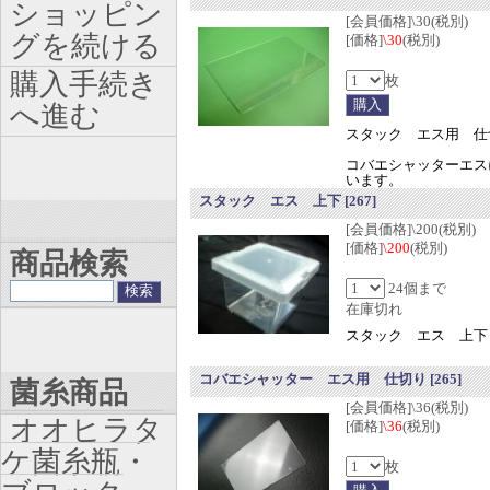
ショッピン
[会員価格]\30(税別)
グを続ける
[価格]
\30
(税別)
購入手続き
枚
へ進む
スタック エス用 仕
コバエシャッターエス
います。
スタック エス 上下
[267]
[会員価格]\200(税別)
[価格]
\200
(税別)
商品検索
24個まで
在庫切れ
スタック エス 上下
コバエシャッター エス用 仕切り
[265]
菌糸商品
[会員価格]\36(税別)
オオヒラタ
[価格]
\36
(税別)
ケ菌糸瓶・
枚