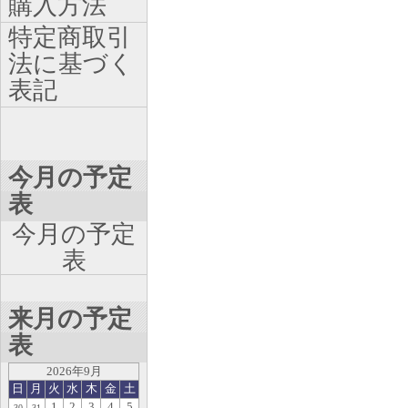
購入方法
特定商取引
法に基づく
表記
今月の予定
表
今月の予定
表
来月の予定
表
2026年9月
日
月
火
水
木
金
土
1
2
3
4
5
30
31