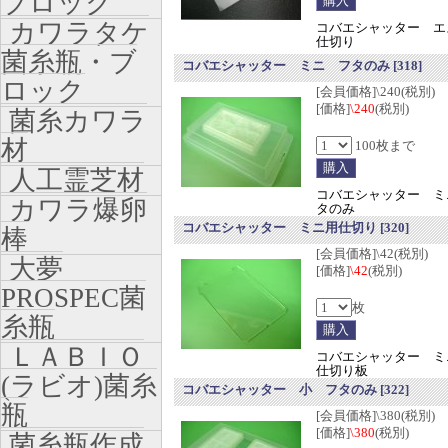
ブロック
カワラタケ
コバエシャッター 
仕切り
菌糸瓶・ブ
コバエシャッター ミニ フタのみ
[318]
ロック
[会員価格]\240(税別)
[価格]
\240
(税別)
菌糸カワラ
材
100枚まで
人工霊芝材
コバエシャッター ミ
カワラ爆卵
タのみ
コバエシャッター ミニ用仕切り
[320]
棒
[会員価格]\42(税別)
大夢
[価格]
\42
(税別)
PROSPEC菌
枚
糸瓶
ＬＡＢＩＯ
コバエシャッター ミ
仕切り板
(ラビオ)菌糸
コバエシャッター 小 フタのみ
[322]
瓶
[会員価格]\380(税別)
[価格]
\380
(税別)
菌糸瓶作成