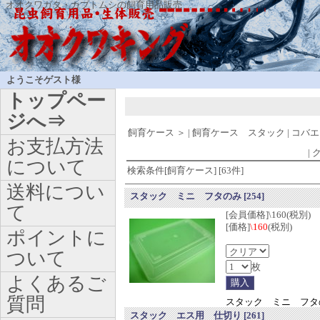
オオクワガタ・カブトムシの飼育用品販売
ようこそゲスト様
トップペー
ジへ⇒
飼育ケース
＞
|
飼育ケース スタック
|
コバエ
お支払方法
|
ク
について
検索条件[飼育ケース] [63件]
送料につい
スタック ミニ フタのみ
[254]
て
[会員価格]\160(税別)
[価格]
\160
(税別)
ポイントに
ついて
枚
よくあるご
質問
スタック ミニ フタ
スタック エス用 仕切り
[261]